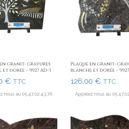
en granit- gravures
Plaque en granit- gra
 et dorée – 9927 AD-3
blanche et dorée – 992
00
€
126,00
€
TTC
TTC
z nous au 05.47.02.43.76
Appelez nous au 05.47.0