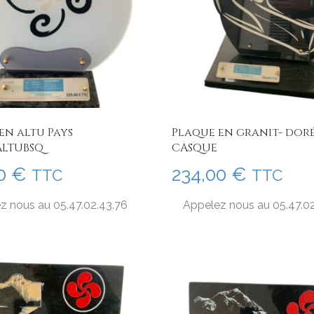
en altu Pays
Plaque en granit- doré
ALTUBSQ
CASQUE
00
€
234,00
€
TTC
TTC
z nous au 05.47.02.43.76
Appelez nous au 05.47.0