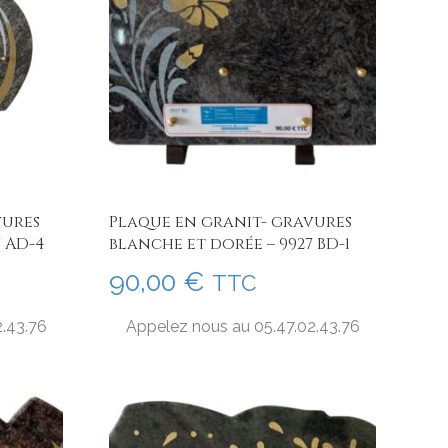
vures
Plaque en granit- gravures
7 AD-4
blanche et dorée – 9927 BD-1
90,00
€
TTC
2.43.76
Appelez nous au 05.47.02.43.76