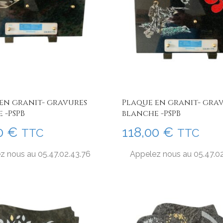
en granit- gravures
Plaque en granit- gra
 -PSPB
blanche -PSPB
00
€
118,00
€
TTC
TTC
z nous au 05.47.02.43.76
Appelez nous au 05.47.0