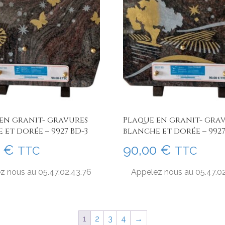
en granit- gravures
Plaque en granit- gra
 et dorée – 9927 BD-3
blanche et dorée – 9927
0
€
90,00
€
TTC
TTC
z nous au 05.47.02.43.76
Appelez nous au 05.47.0
1
2
3
4
→