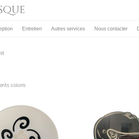
asque
eption
Entretien
Autres services
Nous contacter
it
rents coloris