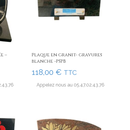
e –
Plaque en granit- gravures
blanche -PSPB
118,00
€
TTC
2.43.76
Appelez nous au 05.47.02.43.76