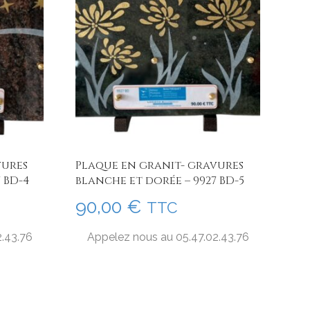
vures
Plaque en granit- gravures
 BD-4
blanche et dorée – 9927 BD-5
90,00
€
TTC
2.43.76
Appelez nous au 05.47.02.43.76