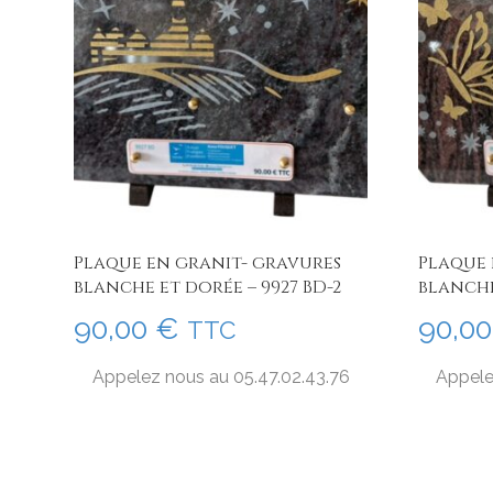
Plaque en granit- gravures
Plaque 
blanche et dorée – 9927 BD-2
blanche
90,00
€
90,0
TTC
Appelez nous au 05.47.02.43.76
Appele